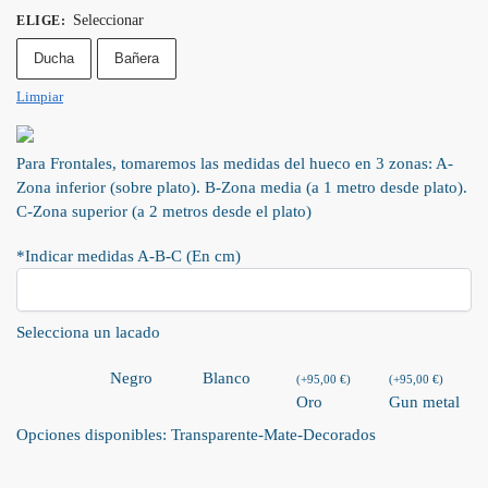
Seleccionar
ELIGE
:
Ducha
Bañera
Limpiar
Para Frontales, tomaremos las medidas del hueco en 3 zonas: A-
Zona inferior (sobre plato). B-Zona media (a 1 metro desde plato).
C-Zona superior (a 2 metros desde el plato)
*Indicar medidas A-B-C (En cm)
Selecciona un lacado
Negro
Blanco
(
+
95,00
€
)
(
+
95,00
€
)
Oro
Gun metal
Opciones disponibles: Transparente-Mate-Decorados