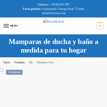
Llámanos: +34 604 853 387
Envío
gratuito
a la península. Entrega desde 72 horas
info@duchyarte.com
MENU
0
Mamparas de ducha y baño a
medida para tu hogar
Inicio
Frontales
F2
Mampara Aura
/
/
/
Correderas