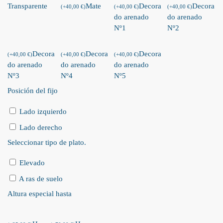
Transparente
Mate
Decora
Decora
(
+
40,00
€
)
(
+
40,00
€
)
(
+
40,00
€
)
do arenado
do arenado
Nº1
Nº2
Decora
Decora
Decora
(
+
40,00
€
)
(
+
40,00
€
)
(
+
40,00
€
)
do arenado
do arenado
do arenado
Nº3
Nº4
Nº5
Posición del fijo
Lado izquierdo
Lado derecho
Seleccionar tipo de plato.
Elevado
A ras de suelo
Altura especial hasta