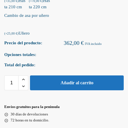
Has
Has
(
+
35,00
€
)
(
+
70,00
€
)
ta 210 cm
ta 220 cm
Cambio de asa por uñero
Uñero
(
+
25,00
€
)
362,00
€
Precio del producto:
IVA incluido
Opciones totales:
Total del pedido:
Añadir al carrito
Envios gratuitos para la peninsula
30 días de devoluciones
72 horas en tu domicilio.