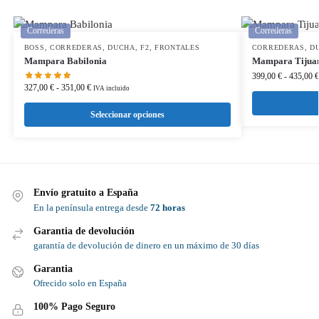
Correderas
Correderas
BOSS
,
CORREDERAS
,
DUCHA
,
F2
,
FRONTALES
CORREDERAS
,
D
Mampara Babilonia
Mampara Tijua
399,00
€
-
435,00
€
327,00
€
-
351,00
€
IVA incluido
Seleccionar opciones
Envío gratuito a España
En la península entrega desde
72 horas
Garantia de devolución
garantía de devolución de dinero en un máximo de 30 días
Garantia
Ofrecido solo en España
100% Pago Seguro