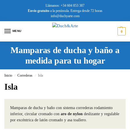
Llámanos: +34 604 853 387
Envío
gratuito
a la península. Entrega desde 72 horas
info@duchyarte.com
MENU
0
Mamparas de ducha y baño a
medida para tu hogar
Inicio
Correderas
Isla
/
/
Isla
Mamparas de ducha y baño con sistema correderas rodamiento
inferior, circular cromado con
aro de nylon
deslizante y regulable
por excéntrica de latón cromado y asa toallero.