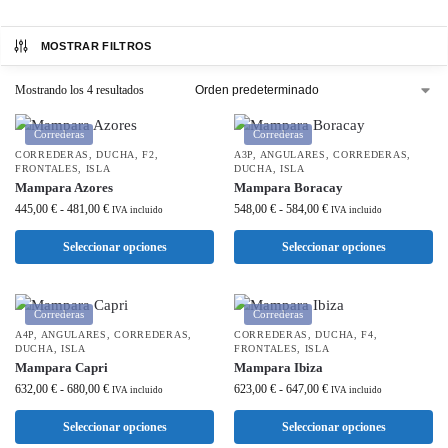
MOSTRAR FILTROS
Mostrando los 4 resultados
Correderas
Correderas
CORREDERAS
,
DUCHA
,
F2
,
A3P
,
ANGULARES
,
CORREDERAS
,
FRONTALES
,
ISLA
DUCHA
,
ISLA
Mampara Azores
Mampara Boracay
445,00
€
-
481,00
€
548,00
€
-
584,00
€
IVA incluido
IVA incluido
Seleccionar opciones
Seleccionar opciones
Correderas
Correderas
A4P
,
ANGULARES
,
CORREDERAS
,
CORREDERAS
,
DUCHA
,
F4
,
DUCHA
,
ISLA
FRONTALES
,
ISLA
Mampara Capri
Mampara Ibiza
632,00
€
-
680,00
€
623,00
€
-
647,00
€
IVA incluido
IVA incluido
Seleccionar opciones
Seleccionar opciones