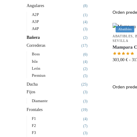
Angulares
(8)
A2P
(1)
A3P
(4)
A4P
(3)
Abatibles
ABATIBLES
,
Bañera
(2)
SEVILLA
Correderas
(17)
Mampara C
Boss
(6)
303,00
€
-
31
Isla
(4)
León
(2)
Premiun
(5)
Ducha
(25)
Fijos
(3)
Diamante
(3)
Frontales
(19)
F1
(4)
F2
(7)
F3
(3)