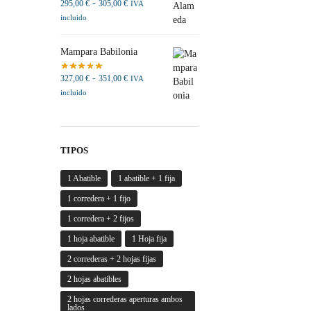
-
295,00
€
305,00
€
IVA
incluido
Mampara Babilonia
-
327,00
€
351,00
€
IVA
incluido
TIPOS
1 Abatible
1 abatible + 1 fija
1 corredera + 1 fijo
1 corredera + 2 fijos
1 hoja abatible
1 Hoja fija
2 correderas + 2 hojas fijas
2 hojas abatibles
2 hojas correderas aperturas ambos
lados