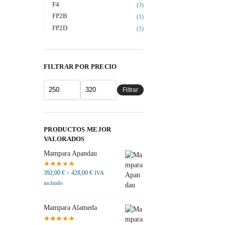
F4
(3)
FP2B
(1)
FP2D
(1)
FILTRAR POR PRECIO
Filtrar
PRODUCTOS MEJOR
VALORADOS
Mampara Apandau
-
392,00
€
428,00
€
IVA
incluido
Mampara Alameda