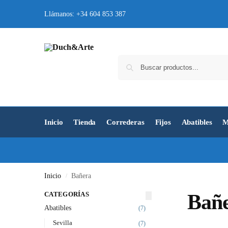
Llámanos: +34 604 853 387
Inicio
Tienda
Correderas
Fijos
Abatibles
M
Inicio
Bañera
/
CATEGORÍAS
Bañ
Abatibles
(7)
Sevilla
(7)