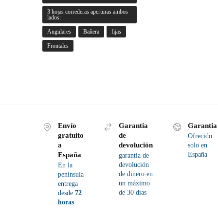
3 hojas correderas aperturas ambos
lados:
Angulares
Bañera
fijas
Frontales
Envío
Garantia
Garantia
gratuito
de
Ofrecido
a
devolución
solo en
España
España
garantía de
devolución
En la
de dinero en
península
un máximo
entrega
de 30 días
desde
72
horas