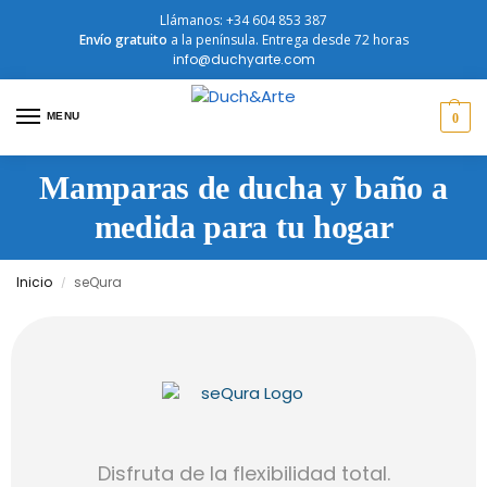
Llámanos: +34 604 853 387
Envío
gratuito
a la península. Entrega desde 72 horas
info@duchyarte.com
MENU
0
Mamparas de ducha y baño a
medida para tu hogar
Inicio
seQura
/
Disfruta de la flexibilidad total.